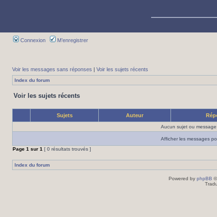
Connexion
M’enregistrer
Voir les messages sans réponses
|
Voir les sujets récents
Index du forum
Voir les sujets récents
Sujets
Auteur
Rép
Aucun sujet ou message 
Afficher les messages po
Page
1
sur
1
[ 0 résultats trouvés ]
Index du forum
Powered by
phpBB
©
Tradu