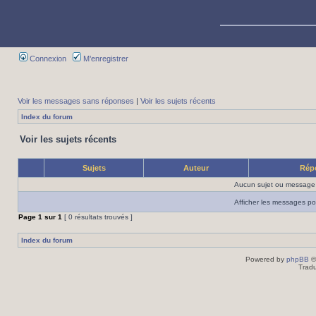
Connexion
M’enregistrer
Voir les messages sans réponses
|
Voir les sujets récents
Index du forum
Voir les sujets récents
Sujets
Auteur
Rép
Aucun sujet ou message 
Afficher les messages po
Page
1
sur
1
[ 0 résultats trouvés ]
Index du forum
Powered by
phpBB
©
Tradu