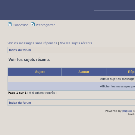
Connexion
M’enregistrer
Voir les messages sans réponses
|
Voir les sujets récents
Index du forum
Voir les sujets récents
Sujets
Auteur
Rép
Aucun sujet ou message 
Afficher les messages po
Page
1
sur
1
[ 0 résultats trouvés ]
Index du forum
Powered by
phpBB
©
Tradu