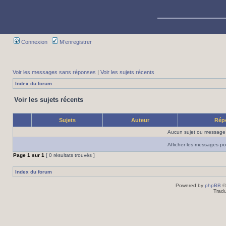
Connexion
M’enregistrer
Voir les messages sans réponses
|
Voir les sujets récents
Index du forum
Voir les sujets récents
Sujets
Auteur
Rép
Aucun sujet ou message 
Afficher les messages po
Page
1
sur
1
[ 0 résultats trouvés ]
Index du forum
Powered by
phpBB
©
Tradu