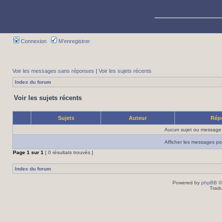
Connexion
M’enregistrer
Voir les messages sans réponses
|
Voir les sujets récents
Index du forum
Voir les sujets récents
Sujets
Auteur
Rép
Aucun sujet ou message 
Afficher les messages po
Page
1
sur
1
[ 0 résultats trouvés ]
Index du forum
Powered by
phpBB
©
Tradu