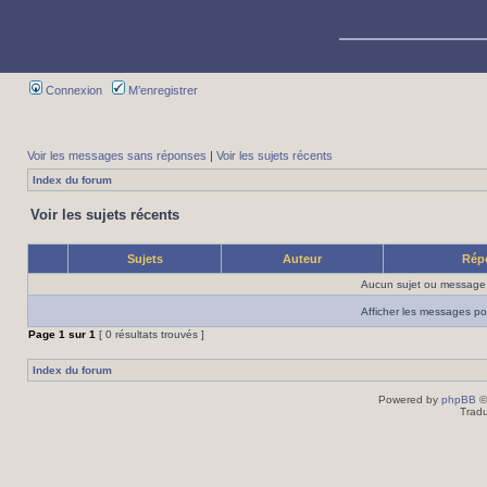
Connexion
M’enregistrer
Voir les messages sans réponses
|
Voir les sujets récents
Index du forum
Voir les sujets récents
Sujets
Auteur
Rép
Aucun sujet ou message 
Afficher les messages po
Page
1
sur
1
[ 0 résultats trouvés ]
Index du forum
Powered by
phpBB
©
Tradu