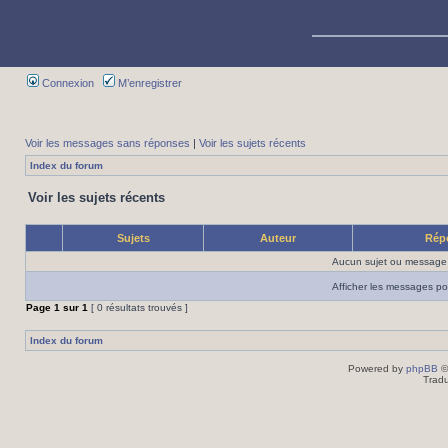
Connexion
M’enregistrer
Voir les messages sans réponses
|
Voir les sujets récents
Index du forum
Voir les sujets récents
Sujets
Auteur
Rép
Aucun sujet ou message 
Afficher les messages po
Page
1
sur
1
[ 0 résultats trouvés ]
Index du forum
Powered by
phpBB
©
Tradu