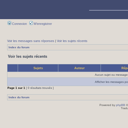
Connexion
M’enregistrer
Voir les messages sans réponses
|
Voir les sujets récents
Index du forum
Voir les sujets récents
Sujets
Auteur
Rép
Aucun sujet ou message 
Afficher les messages po
Page
1
sur
1
[ 0 résultats trouvés ]
Index du forum
Powered by
phpBB
©
Tradu