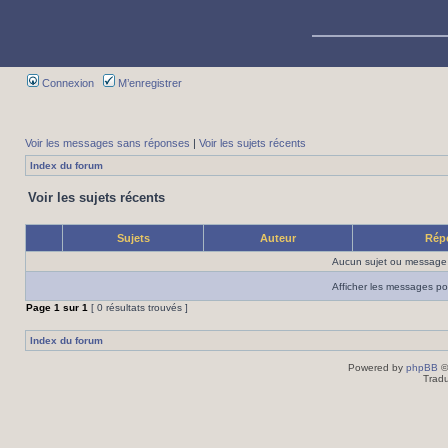
Connexion
M’enregistrer
Voir les messages sans réponses
|
Voir les sujets récents
Index du forum
Voir les sujets récents
Sujets
Auteur
Rép
Aucun sujet ou message 
Afficher les messages po
Page
1
sur
1
[ 0 résultats trouvés ]
Index du forum
Powered by
phpBB
©
Tradu