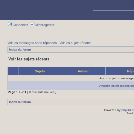
Connexion
M’enregistrer
Voir les messages sans réponses
|
Voir les sujets récents
Index du forum
Voir les sujets récents
Sujets
Auteur
Rép
Aucun sujet ou message 
Afficher les messages po
Page
1
sur
1
[ 0 résultats trouvés ]
Index du forum
Powered by
phpBB
©
Tradu