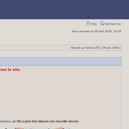
FAQ
Rechercher
Nous sommes le 06 Aoû 2026, 16:49
Heures au format UTC [ Heure d’été ]
sur le site.
issions
, un NN a peut-être déposé une nouvelle mission