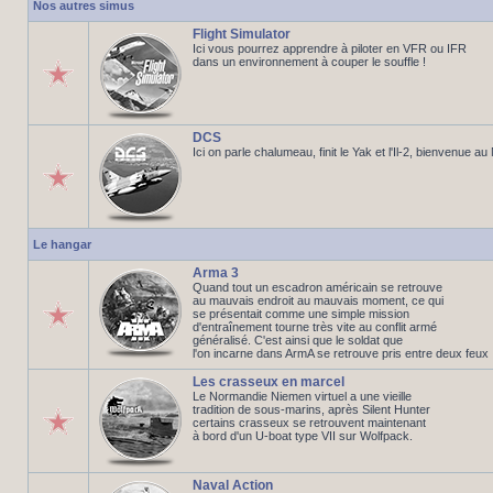
Nos autres simus
Flight Simulator
Ici vous pourrez apprendre à piloter en VFR ou IFR
dans un environnement à couper le souffle !
DCS
Ici on parle chalumeau, finit le Yak et l'Il-2, bienvenue a
Le hangar
Arma 3
Quand tout un escadron américain se retrouve
au mauvais endroit au mauvais moment, ce qui
se présentait comme une simple mission
d'entraînement tourne très vite au conflit armé
généralisé. C'est ainsi que le soldat que
l'on incarne dans ArmA se retrouve pris entre deux feux
Les crasseux en marcel
Le Normandie Niemen virtuel a une vieille
tradition de sous-marins, après Silent Hunter
certains crasseux se retrouvent maintenant
à bord d'un U-boat type VII sur Wolfpack.
Naval Action