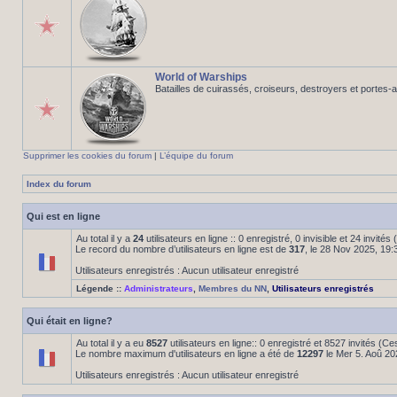
World of Warships
Batailles de cuirassés, croiseurs, destroyers et portes-
Supprimer les cookies du forum
|
L’équipe du forum
Index du forum
Qui est en ligne
Au total il y a
24
utilisateurs en ligne :: 0 enregistré, 0 invisible et 24 invité
Le record du nombre d’utilisateurs en ligne est de
317
, le 28 Nov 2025, 19:
Utilisateurs enregistrés : Aucun utilisateur enregistré
Légende ::
Administrateurs
,
Membres du NN
,
Utilisateurs enregistrés
Qui était en ligne?
Au total il y a eu
8527
utilisateurs en ligne:: 0 enregistré et 8527 invités (C
Le nombre maximum d'utilisateurs en ligne a été de
12297
le Mer 5. Aoû 20
Utilisateurs enregistrés : Aucun utilisateur enregistré