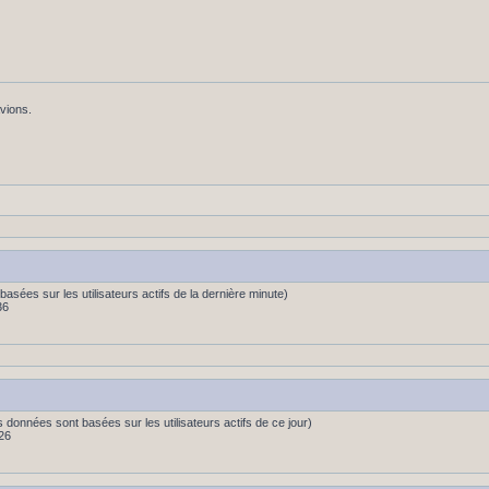
avions.
s (basées sur les utilisateurs actifs de la dernière minute)
36
es données sont basées sur les utilisateurs actifs de ce jour)
26