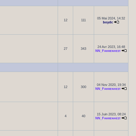
05 Mai 2024, 14:32
12
111
boydc
24 Avr 2023, 16:48
27
343
NN_Fᴀʜʀᴇɴʜᴇɪᴛ
04 Nov 2020, 19:34
12
300
NN_Fᴀʜʀᴇɴʜᴇɪᴛ
15 Juin 2023, 08:24
4
40
NN_Fᴀʜʀᴇɴʜᴇɪᴛ