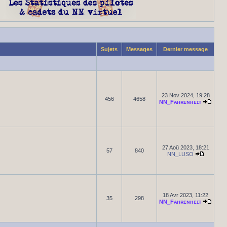
Sujets
Messages
Dernier message
23 Nov 2024, 19:28
456
4658
NN_Fᴀʜʀᴇɴʜᴇɪᴛ
27 Aoû 2023, 18:21
57
840
NN_LUSO
18 Avr 2023, 11:22
35
298
NN_Fᴀʜʀᴇɴʜᴇɪᴛ