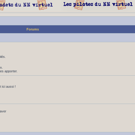
Forums
lés.
n.
les apporter.
ici aussi !
baver