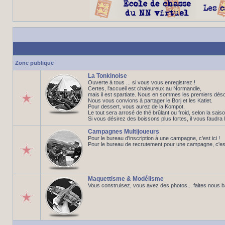
Zone publique
La Tonkinoise
Ouverte à tous ... si vous vous enregistrez !
Certes, l'accueil est chaleureux au Normandie,
mais il est spartiate. Nous en sommes les premiers déso
Nous vous convions à partager le Borj et les Katlet.
Pour dessert, vous aurez de la Kompot.
Le tout sera arrosé de thé brûlant ou froid, selon la saiso
Si vous désirez des boissons plus fortes, il vous faudra 
Campagnes Multijoueurs
Pour le bureau d'inscription à une campagne, c'est ici !
Pour le bureau de recrutement pour une campagne, c'est 
Maquettisme & Modélisme
Vous construisez, vous avez des photos... faites nous 