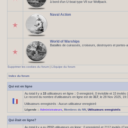
à bord d'un U-boat type VII sur Wolfpack.
Naval Action
World of Warships
Batailles de cuirassés, croiseurs, destroyers et portes-
Supprimer les cookies du forum
|
L’équipe du forum
Index du forum
Qui est en ligne
Au total il y a
15
utilisateurs en ligne :: 0 enregistré, 0 invisible et 15 invité
Le record du nombre d’utilisateurs en ligne est de
317
, le 28 Nov 2025, 19:
Utilisateurs enregistrés : Aucun utilisateur enregistré
Légende ::
Administrateurs
,
Membres du NN
,
Utilisateurs enregistrés
Qui était en ligne?
Au total il y a eu
2112
utilisateurs en ligne:: 0 enregistré et 2112 invités (C