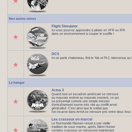
Nos autres simus
Flight Simulator
Ici vous pourrez apprendre à piloter en VFR ou IFR
dans un environnement à couper le souffle !
DCS
Ici on parle chalumeau, finit le Yak et l'Il-2, bienvenue a
Le hangar
Arma 3
Quand tout un escadron américain se retrouve
au mauvais endroit au mauvais moment, ce qui
se présentait comme une simple mission
d'entraînement tourne très vite au conflit armé
généralisé. C'est ainsi que le soldat que
l'on incarne dans ArmA se retrouve pris entre deux feux
Les crasseux en marcel
Le Normandie Niemen virtuel a une vieille
tradition de sous-marins, après Silent Hunter
certains crasseux se retrouvent maintenant