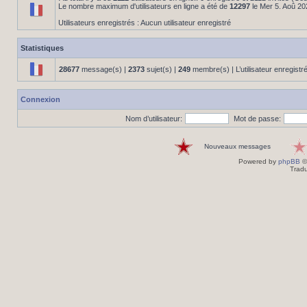
Le nombre maximum d'utilisateurs en ligne a été de
12297
le Mer 5. Aoû 20
Utilisateurs enregistrés : Aucun utilisateur enregistré
Statistiques
28677
message(s) |
2373
sujet(s) |
249
membre(s) | L’utilisateur enregistr
Connexion
Nom d’utilisateur:
Mot de passe:
Nouveaux messages
Powered by
phpBB
©
Tradu