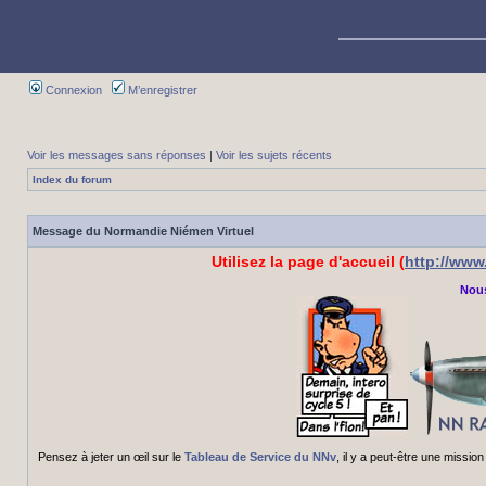
Connexion
M’enregistrer
Voir les messages sans réponses
|
Voir les sujets récents
Index du forum
Message du Normandie Niémen Virtuel
Utilisez la page d'accueil (
http://ww
Nous
Pensez à jeter un œil sur le
Tableau de Service du NNv
, il y a peut-être une miss