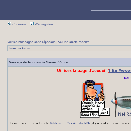
Connexion
M’enregistrer
Voir les messages sans réponses
|
Voir les sujets récents
Index du forum
Message du Normandie Niémen Virtuel
Utilisez la page d'accueil (
http://ww
Nous
Pensez à jeter un œil sur le
Tableau de Service du NNv
, il y a peut-être une miss