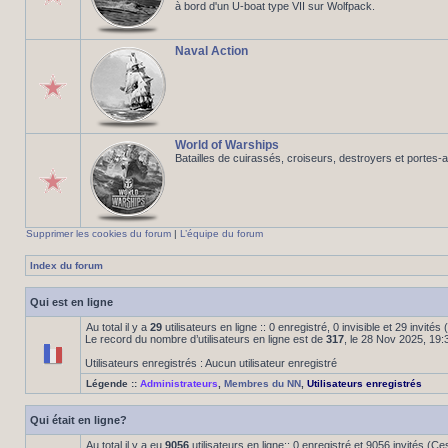
à bord d'un U-boat type VII sur Wolfpack.
Naval Action
World of Warships
Batailles de cuirassés, croiseurs, destroyers et portes-
Supprimer les cookies du forum
|
L’équipe du forum
Index du forum
Qui est en ligne
Au total il y a
29
utilisateurs en ligne :: 0 enregistré, 0 invisible et 29 invité
Le record du nombre d’utilisateurs en ligne est de
317
, le 28 Nov 2025, 19:
Utilisateurs enregistrés : Aucun utilisateur enregistré
Légende ::
Administrateurs
,
Membres du NN
,
Utilisateurs enregistrés
Qui était en ligne?
Au total il y a eu
9056
utilisateurs en ligne:: 0 enregistré et 9056 invités (C