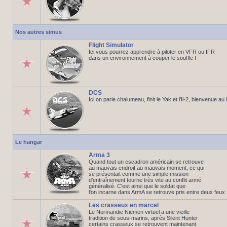
Nos autres simus
Flight Simulator
Ici vous pourrez apprendre à piloter en VFR ou IFR
dans un environnement à couper le souffle !
DCS
Ici on parle chalumeau, finit le Yak et l'Il-2, bienvenue a
Le hangar
Arma 3
Quand tout un escadron américain se retrouve
au mauvais endroit au mauvais moment, ce qui
se présentait comme une simple mission
d'entraînement tourne très vite au conflit armé
généralisé. C'est ainsi que le soldat que
l'on incarne dans ArmA se retrouve pris entre deux feux
Les crasseux en marcel
Le Normandie Niemen virtuel a une vieille
tradition de sous-marins, après Silent Hunter
certains crasseux se retrouvent maintenant