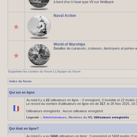
à bord d'un U-boat type VII sur Wolfpack.
Naval Action
World of Warships
Batailles de cuirassés, croiseurs, destroyers et portes-
Supprimer les cookies du forum
|
L’équipe du forum
Index du forum
Qui est en ligne
Au total il y a
22
utilisateurs en ligne :: 0 enregistré, 0 invisible et 22 invité
Le record du nombre d’utilisateurs en ligne est de
317
, le 28 Nov 2025, 19:
Utilisateurs enregistrés : Aucun utilisateur enregistré
Légende ::
Administrateurs
,
Membres du NN
,
Utilisateurs enregistrés
Qui était en ligne?
Au total il y a eu
5668
utilisateurs en ligne:: 0 enregistré et 5668 invités (C