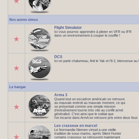
Nos autres simus
Flight Simulator
Ici vous pourrez apprendre à piloter en VFR ou IFR
dans un environnement à couper le souffle !
DCS
Ici on parle chalumeau, finit le Yak et l'Il-2, bienvenue a
Le hangar
Arma 3
Quand tout un escadron américain se retrouve
au mauvais endroit au mauvais moment, ce qui
se présentait comme une simple mission
d'entraînement tourne très vite au conflit armé
généralisé. C'est ainsi que le soldat que
l'on incarne dans ArmA se retrouve pris entre deux feux
Les crasseux en marcel
Le Normandie Niemen virtuel a une vieille
tradition de sous-marins, après Silent Hunter
certains crasseux se retrouvent maintenant