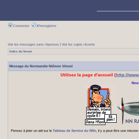
Connexion
M’enregistrer
Voir les messages sans réponses
|
Voir les sujets récents
Index du forum
Message du Normandie Niémen Virtuel
Utilisez la page d'accueil (
http://ww
Nous
Pensez à jeter un œil sur le
Tableau de Service du NNv
, il y a peut-être une miss