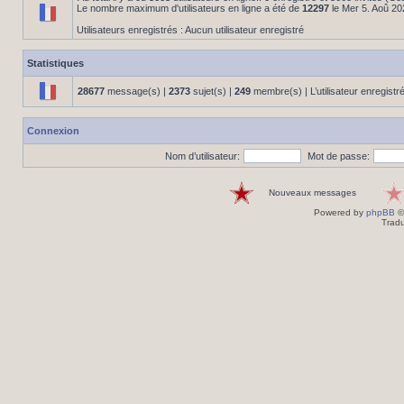
Le nombre maximum d'utilisateurs en ligne a été de
12297
le Mer 5. Aoû 20
Utilisateurs enregistrés : Aucun utilisateur enregistré
Statistiques
28677
message(s) |
2373
sujet(s) |
249
membre(s) | L’utilisateur enregistr
Connexion
Nom d’utilisateur:
Mot de passe:
Nouveaux messages
Powered by
phpBB
©
Tradu