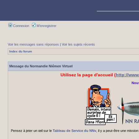
Connexion
M’enregistrer
Voir les messages sans réponses
|
Voir les sujets récents
Index du forum
Message du Normandie Niémen Virtuel
Utilisez la page d'accueil (
http://ww
Nous
Pensez à jeter un œil sur le
Tableau de Service du NNv
, il y a peut-être une miss