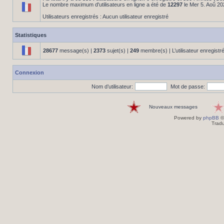
Le nombre maximum d'utilisateurs en ligne a été de
12297
le Mer 5. Aoû 20
Utilisateurs enregistrés : Aucun utilisateur enregistré
Statistiques
28677
message(s) |
2373
sujet(s) |
249
membre(s) | L’utilisateur enregistr
Connexion
Nom d’utilisateur:
Mot de passe:
Nouveaux messages
Powered by
phpBB
©
Tradu