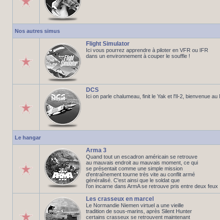
Nos autres simus
Flight Simulator
Ici vous pourrez apprendre à piloter en VFR ou IFR
dans un environnement à couper le souffle !
DCS
Ici on parle chalumeau, finit le Yak et l'Il-2, bienvenue a
Le hangar
Arma 3
Quand tout un escadron américain se retrouve
au mauvais endroit au mauvais moment, ce qui
se présentait comme une simple mission
d'entraînement tourne très vite au conflit armé
généralisé. C'est ainsi que le soldat que
l'on incarne dans ArmA se retrouve pris entre deux feux
Les crasseux en marcel
Le Normandie Niemen virtuel a une vieille
tradition de sous-marins, après Silent Hunter
certains crasseux se retrouvent maintenant