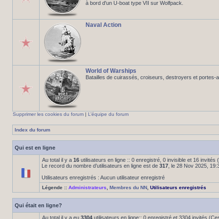
à bord d'un U-boat type VII sur Wolfpack.
Naval Action
World of Warships
Batailles de cuirassés, croiseurs, destroyers et portes-
Supprimer les cookies du forum
|
L’équipe du forum
Index du forum
Qui est en ligne
Au total il y a
16
utilisateurs en ligne :: 0 enregistré, 0 invisible et 16 invité
Le record du nombre d’utilisateurs en ligne est de
317
, le 28 Nov 2025, 19:
Utilisateurs enregistrés : Aucun utilisateur enregistré
Légende ::
Administrateurs
,
Membres du NN
,
Utilisateurs enregistrés
Qui était en ligne?
Au total il y a eu
3304
utilisateurs en ligne:: 0 enregistré et 3304 invités (C