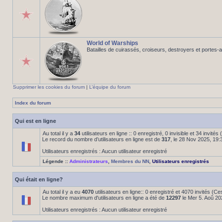
World of Warships
Batailles de cuirassés, croiseurs, destroyers et portes-
Supprimer les cookies du forum
|
L’équipe du forum
Index du forum
Qui est en ligne
Au total il y a
34
utilisateurs en ligne :: 0 enregistré, 0 invisible et 34 invité
Le record du nombre d’utilisateurs en ligne est de
317
, le 28 Nov 2025, 19:
Utilisateurs enregistrés : Aucun utilisateur enregistré
Légende ::
Administrateurs
,
Membres du NN
,
Utilisateurs enregistrés
Qui était en ligne?
Au total il y a eu
4070
utilisateurs en ligne:: 0 enregistré et 4070 invités (C
Le nombre maximum d'utilisateurs en ligne a été de
12297
le Mer 5. Aoû 20
Utilisateurs enregistrés : Aucun utilisateur enregistré