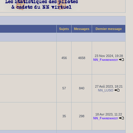
Sujets
Messages
Dernier message
23 Nov 2024, 19:28
456
4658
NN_Fᴀʜʀᴇɴʜᴇɪᴛ
27 Aoû 2023, 18:21
57
840
NN_LUSO
18 Avr 2023, 11:22
35
298
NN_Fᴀʜʀᴇɴʜᴇɪᴛ