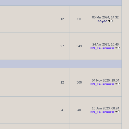
05 Mai 2024, 14:32
12
111
boydc
24 Avr 2023, 16:48
27
343
NN_Fᴀʜʀᴇɴʜᴇɪᴛ
04 Nov 2020, 19:34
12
300
NN_Fᴀʜʀᴇɴʜᴇɪᴛ
15 Juin 2023, 08:24
4
40
NN_Fᴀʜʀᴇɴʜᴇɪᴛ