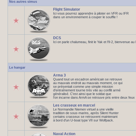
Nos autres simus
Flight Simulator
Ici vous pourrez apprendre à piloter en VFR ou IFR
dans un environnement à couper le souffle !
DCS
Ici on parle chalumeau, finit le Yak et l'Il-2, bienvenue a
Le hangar
Arma 3
Quand tout un escadron américain se retrouve
au mauvais endroit au mauvais moment, ce qui
se présentait comme une simple mission
d'entraînement tourne très vite au conflit armé
généralisé. C'est ainsi que le soldat que
l'on incarne dans ArmA se retrouve pris entre deux feux
Les crasseux en marcel
Le Normandie Niemen virtuel a une vieille
tradition de sous-marins, après Silent Hunter
certains crasseux se retrouvent maintenant
à bord d'un U-boat type VII sur Wolfpack.
Naval Action