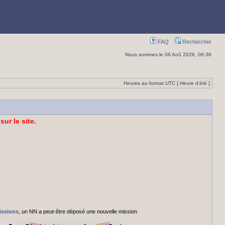
FAQ
Rechercher
Nous sommes le 06 Aoû 2026, 06:36
Heures au format UTC [ Heure d’été ]
sur le site.
issions
, un NN a peut-être déposé une nouvelle mission