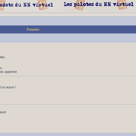
Forums
lés.
n.
les apporter.
ici aussi !
baver