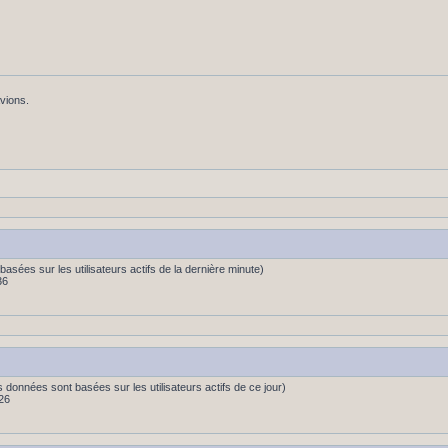
avions.
s (basées sur les utilisateurs actifs de la dernière minute)
36
es données sont basées sur les utilisateurs actifs de ce jour)
26