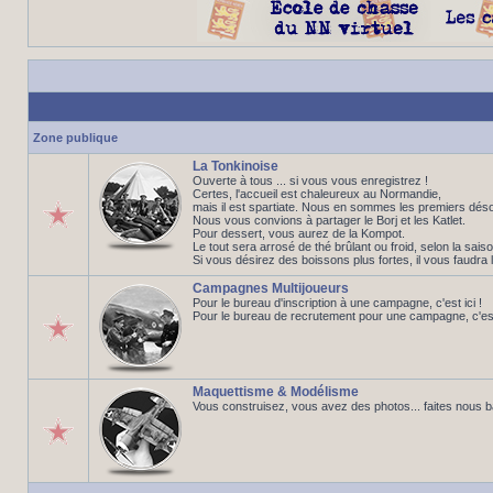
Zone publique
La Tonkinoise
Ouverte à tous ... si vous vous enregistrez !
Certes, l'accueil est chaleureux au Normandie,
mais il est spartiate. Nous en sommes les premiers déso
Nous vous convions à partager le Borj et les Katlet.
Pour dessert, vous aurez de la Kompot.
Le tout sera arrosé de thé brûlant ou froid, selon la saiso
Si vous désirez des boissons plus fortes, il vous faudra 
Campagnes Multijoueurs
Pour le bureau d'inscription à une campagne, c'est ici !
Pour le bureau de recrutement pour une campagne, c'est 
Maquettisme & Modélisme
Vous construisez, vous avez des photos... faites nous 