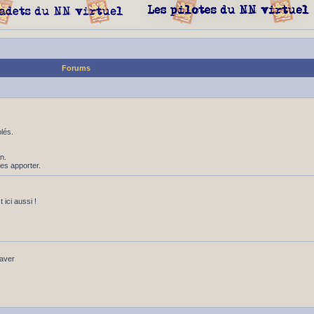
Forums
lés.
n.
les apporter.
ici aussi !
baver