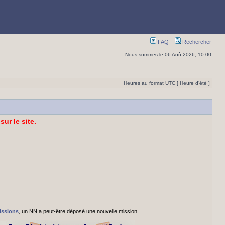
FAQ
Rechercher
Nous sommes le 06 Aoû 2026, 10:00
Heures au format UTC [ Heure d’été ]
sur le site.
issions
, un NN a peut-être déposé une nouvelle mission