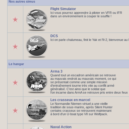
Nos autres simus
Flight Simulator
Ici vous pourrez apprendre à piloter en VFR ou IFR
dans un environnement à couper le souffle !
DCS
Ici on parle chalumeau, finit le Yak et l'Il-2, bienvenue a
Le hangar
Arma 3
Quand tout un escadron américain se retrouve
au mauvais endroit au mauvais moment, ce qui
se présentait comme une simple mission
d'entraînement tourne très vite au conflit armé
généralisé. C'est ainsi que le soldat que
l'on incarne dans ArmA se retrouve pris entre deux feux
Les crasseux en marcel
Le Normandie Niemen virtuel a une vieille
tradition de sous-marins, après Silent Hunter
certains crasseux se retrouvent maintenant
à bord d'un U-boat type VII sur Wolfpack.
Naval Action