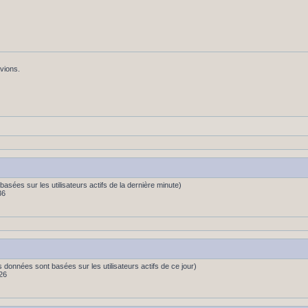
avions.
s (basées sur les utilisateurs actifs de la dernière minute)
36
es données sont basées sur les utilisateurs actifs de ce jour)
26