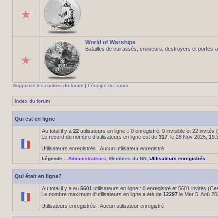
World of Warships
Batailles de cuirassés, croiseurs, destroyers et portes-
Supprimer les cookies du forum
|
L’équipe du forum
Index du forum
Qui est en ligne
Au total il y a
22
utilisateurs en ligne :: 0 enregistré, 0 invisible et 22 invité
Le record du nombre d’utilisateurs en ligne est de
317
, le 28 Nov 2025, 19:
Utilisateurs enregistrés : Aucun utilisateur enregistré
Légende ::
Administrateurs
,
Membres du NN
,
Utilisateurs enregistrés
Qui était en ligne?
Au total il y a eu
5601
utilisateurs en ligne:: 0 enregistré et 5601 invités (C
Le nombre maximum d'utilisateurs en ligne a été de
12297
le Mer 5. Aoû 20
Utilisateurs enregistrés : Aucun utilisateur enregistré