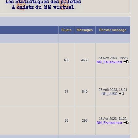
Sujets
Messages
Dernier message
23 Nov 2024, 19:28
456
4658
NN_Fᴀʜʀᴇɴʜᴇɪᴛ
27 Aoû 2023, 18:21
57
840
NN_LUSO
18 Avr 2023, 11:22
35
298
NN_Fᴀʜʀᴇɴʜᴇɪᴛ