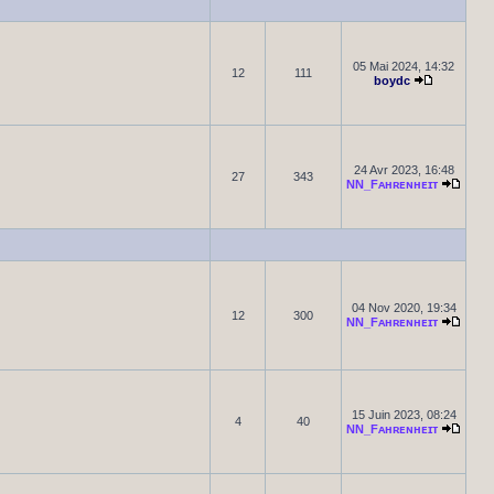
05 Mai 2024, 14:32
12
111
boydc
24 Avr 2023, 16:48
27
343
NN_Fᴀʜʀᴇɴʜᴇɪᴛ
04 Nov 2020, 19:34
12
300
NN_Fᴀʜʀᴇɴʜᴇɪᴛ
15 Juin 2023, 08:24
4
40
NN_Fᴀʜʀᴇɴʜᴇɪᴛ