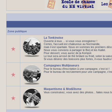
Zone publique
La Tonkinoise
Ouverte à tous ... si vous vous enregistrez !
Certes, l'accueil est chaleureux au Normandie,
mais il est spartiate. Nous en sommes les premiers déso
Nous vous convions à partager le Borj et les Katlet.
Pour dessert, vous aurez de la Kompot.
Le tout sera arrosé de thé brûlant ou froid, selon la saiso
Si vous désirez des boissons plus fortes, il vous faudra 
Campagnes Multijoueurs
Pour le bureau d'inscription à une campagne, c'est ici !
Pour le bureau de recrutement pour une campagne, c'est 
Maquettisme & Modélisme
Vous construisez, vous avez des photos... faites nous 