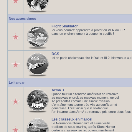
Nos autres simus
Flight Simulator
Ici vous pourrez apprendre à piloter en VFR ou IFR
dans un environnement à couper le souffle !
DCS
Ici on parle chalumeau, finit le Yak et l'Il-2, bienvenue a
Le hangar
Arma 3
Quand tout un escadron américain se retrouve
au mauvais endroit au mauvais moment, ce qui
se présentait comme une simple mission
d'entraînement tourne très vite au conflit armé
généralisé. C'est ainsi que le soldat que
l'on incarne dans ArmA se retrouve pris entre deux feux
Les crasseux en marcel
Le Normandie Niemen virtuel a une vieille
tradition de sous-marins, après Silent Hunter
certains crasseux se retrouvent maintenant