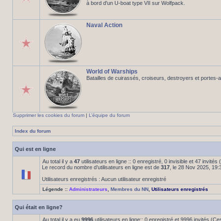
à bord d'un U-boat type VII sur Wolfpack.
Naval Action
World of Warships
Batailles de cuirassés, croiseurs, destroyers et portes-
Supprimer les cookies du forum
|
L’équipe du forum
Index du forum
Qui est en ligne
Au total il y a
47
utilisateurs en ligne :: 0 enregistré, 0 invisible et 47 invité
Le record du nombre d’utilisateurs en ligne est de
317
, le 28 Nov 2025, 19:
Utilisateurs enregistrés : Aucun utilisateur enregistré
Légende ::
Administrateurs
,
Membres du NN
,
Utilisateurs enregistrés
Qui était en ligne?
Au total il y a eu
9996
utilisateurs en ligne:: 0 enregistré et 9996 invités (C