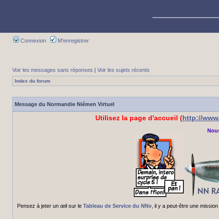
Connexion
M’enregistrer
Voir les messages sans réponses
|
Voir les sujets récents
Index du forum
Message du Normandie Niémen Virtuel
Utilisez la page d'accueil (
http://ww
Nous
Pensez à jeter un œil sur le
Tableau de Service du NNv
, il y a peut-être une miss