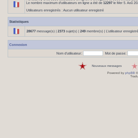
Le nombre maximum d'utilisateurs en ligne a été de
12297
le Mer 5. Aoû 20
Utilisateurs enregistrés : Aucun utilisateur enregistré
Statistiques
28677
message(s) |
2373
sujet(s) |
249
membre(s) | L’utilisateur enregistr
Connexion
Nom d’utilisateur:
Mot de passe:
Nouveaux messages
Powered by
phpBB
©
Tradu