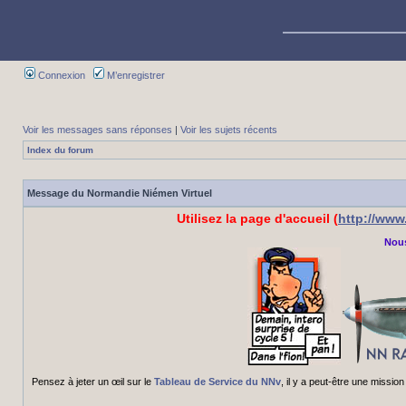
Connexion
M’enregistrer
Voir les messages sans réponses
|
Voir les sujets récents
Index du forum
Message du Normandie Niémen Virtuel
Utilisez la page d'accueil (
http://ww
Nous
Pensez à jeter un œil sur le
Tableau de Service du NNv
, il y a peut-être une miss