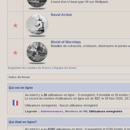
à bord d'un U-boat type VII sur Wolfpack.
Naval Action
World of Warships
Batailles de cuirassés, croiseurs, destroyers et portes-
Supprimer les cookies du forum
|
L’équipe du forum
Index du forum
Qui est en ligne
Au total il y a
26
utilisateurs en ligne :: 0 enregistré, 0 invisible et 26 invité
Le record du nombre d’utilisateurs en ligne est de
317
, le 28 Nov 2025, 19:
Utilisateurs enregistrés : Aucun utilisateur enregistré
Légende ::
Administrateurs
,
Membres du NN
,
Utilisateurs enregistrés
Qui était en ligne?
Au total il y a eu
6765
utilisateurs en ligne:: 0 enregistré et 6765 invités (C