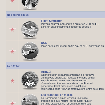
Nos autres simus
Flight Simulator
Ici vous pourrez apprendre à piloter en VFR ou IFR
dans un environnement à couper le souffle !
DCS
Ici on parle chalumeau, finit le Yak et l'Il-2, bienvenue a
Le hangar
Arma 3
Quand tout un escadron américain se retrouve
au mauvais endroit au mauvais moment, ce qui
se présentait comme une simple mission
d'entraînement tourne très vite au conflit armé
généralisé. C'est ainsi que le soldat que
l'on incarne dans ArmA se retrouve pris entre deux feux
Les crasseux en marcel
Le Normandie Niemen virtuel a une vieille
tradition de sous-marins, après Silent Hunter
certains crasseux se retrouvent maintenant