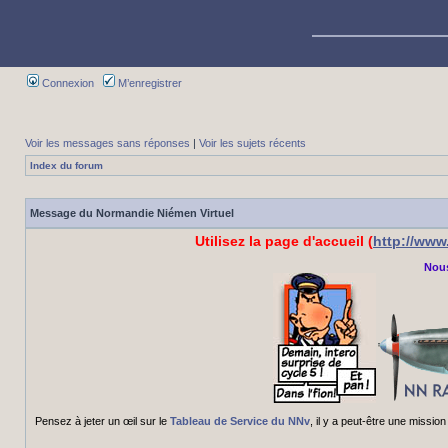
Connexion
M’enregistrer
Voir les messages sans réponses
|
Voir les sujets récents
Index du forum
Message du Normandie Niémen Virtuel
Utilisez la page d'accueil (
http://ww
Nous
Pensez à jeter un œil sur le
Tableau de Service du NNv
, il y a peut-être une miss