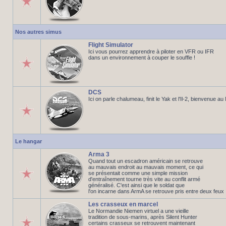
Nos autres simus
Flight Simulator
Ici vous pourrez apprendre à piloter en VFR ou IFR
dans un environnement à couper le souffle !
DCS
Ici on parle chalumeau, finit le Yak et l'Il-2, bienvenue a
Le hangar
Arma 3
Quand tout un escadron américain se retrouve
au mauvais endroit au mauvais moment, ce qui
se présentait comme une simple mission
d'entraînement tourne très vite au conflit armé
généralisé. C'est ainsi que le soldat que
l'on incarne dans ArmA se retrouve pris entre deux feux
Les crasseux en marcel
Le Normandie Niemen virtuel a une vieille
tradition de sous-marins, après Silent Hunter
certains crasseux se retrouvent maintenant