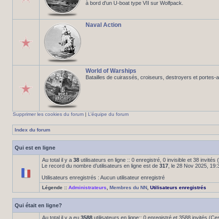
à bord d'un U-boat type VII sur Wolfpack.
Naval Action
World of Warships
Batailles de cuirassés, croiseurs, destroyers et portes-
Supprimer les cookies du forum
|
L’équipe du forum
Index du forum
Qui est en ligne
Au total il y a
38
utilisateurs en ligne :: 0 enregistré, 0 invisible et 38 invité
Le record du nombre d’utilisateurs en ligne est de
317
, le 28 Nov 2025, 19:
Utilisateurs enregistrés : Aucun utilisateur enregistré
Légende ::
Administrateurs
,
Membres du NN
,
Utilisateurs enregistrés
Qui était en ligne?
Au total il y a eu
3588
utilisateurs en ligne:: 0 enregistré et 3588 invités (C