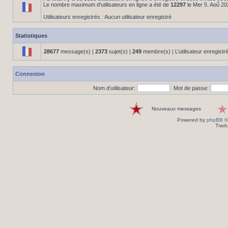
Le nombre maximum d'utilisateurs en ligne a été de
12297
le Mer 5. Aoû 20
Utilisateurs enregistrés : Aucun utilisateur enregistré
Statistiques
28677
message(s) |
2373
sujet(s) |
249
membre(s) | L’utilisateur enregistr
Connexion
Nom d’utilisateur:
Mot de passe:
Nouveaux messages
Powered by
phpBB
©
Tradu