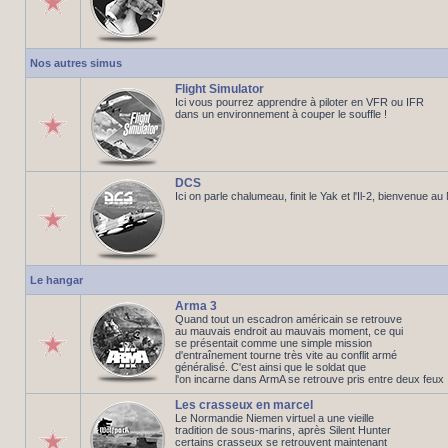
Nos autres simus
Flight Simulator
Ici vous pourrez apprendre à piloter en VFR ou IFR
dans un environnement à couper le souffle !
DCS
Ici on parle chalumeau, finit le Yak et l'Il-2, bienvenue a
Le hangar
Arma 3
Quand tout un escadron américain se retrouve
au mauvais endroit au mauvais moment, ce qui
se présentait comme une simple mission
d'entraînement tourne très vite au conflit armé
généralisé. C'est ainsi que le soldat que
l'on incarne dans ArmA se retrouve pris entre deux feux
Les crasseux en marcel
Le Normandie Niemen virtuel a une vieille
tradition de sous-marins, après Silent Hunter
certains crasseux se retrouvent maintenant