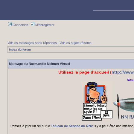
Connexion
M’enregistrer
Voir les messages sans réponses
|
Voir les sujets récents
Index du forum
Message du Normandie Niémen Virtuel
Utilisez la page d'accueil (
http://ww
Nous
Pensez à jeter un œil sur le
Tableau de Service du NNv
, il y a peut-être une miss