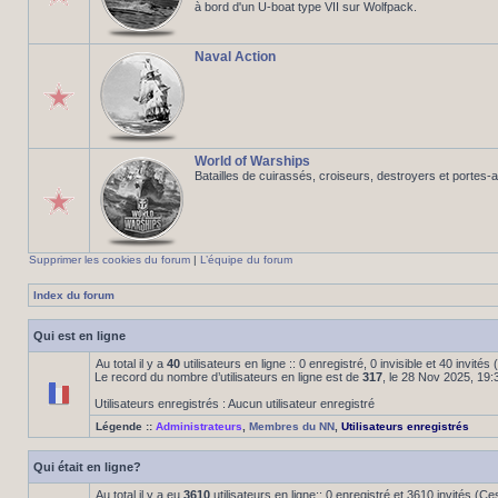
à bord d'un U-boat type VII sur Wolfpack.
Naval Action
World of Warships
Batailles de cuirassés, croiseurs, destroyers et portes-
Supprimer les cookies du forum
|
L’équipe du forum
Index du forum
Qui est en ligne
Au total il y a
40
utilisateurs en ligne :: 0 enregistré, 0 invisible et 40 invité
Le record du nombre d’utilisateurs en ligne est de
317
, le 28 Nov 2025, 19:
Utilisateurs enregistrés : Aucun utilisateur enregistré
Légende ::
Administrateurs
,
Membres du NN
,
Utilisateurs enregistrés
Qui était en ligne?
Au total il y a eu
3610
utilisateurs en ligne:: 0 enregistré et 3610 invités (C