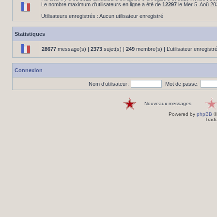
Le nombre maximum d'utilisateurs en ligne a été de
12297
le Mer 5. Aoû 20
Utilisateurs enregistrés : Aucun utilisateur enregistré
Statistiques
28677
message(s) |
2373
sujet(s) |
249
membre(s) | L’utilisateur enregistr
Connexion
Nom d’utilisateur:
Mot de passe:
Nouveaux messages
Powered by
phpBB
©
Tradu