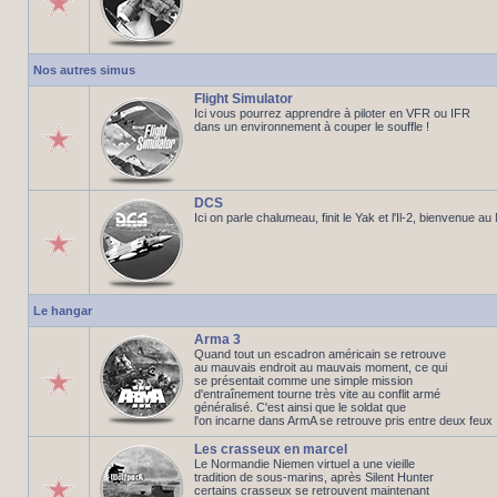
Nos autres simus
Flight Simulator
Ici vous pourrez apprendre à piloter en VFR ou IFR
dans un environnement à couper le souffle !
DCS
Ici on parle chalumeau, finit le Yak et l'Il-2, bienvenue a
Le hangar
Arma 3
Quand tout un escadron américain se retrouve
au mauvais endroit au mauvais moment, ce qui
se présentait comme une simple mission
d'entraînement tourne très vite au conflit armé
généralisé. C'est ainsi que le soldat que
l'on incarne dans ArmA se retrouve pris entre deux feux
Les crasseux en marcel
Le Normandie Niemen virtuel a une vieille
tradition de sous-marins, après Silent Hunter
certains crasseux se retrouvent maintenant