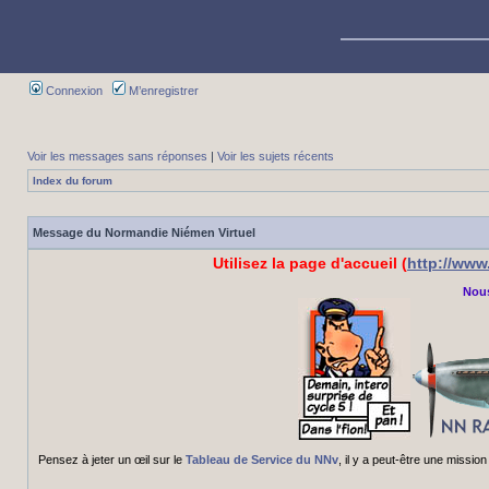
Connexion
M’enregistrer
Voir les messages sans réponses
|
Voir les sujets récents
Index du forum
Message du Normandie Niémen Virtuel
Utilisez la page d'accueil (
http://ww
Nous
Pensez à jeter un œil sur le
Tableau de Service du NNv
, il y a peut-être une miss