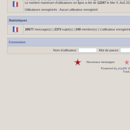
Le nombre maximum d'utilisateurs en ligne a été de
12297
le Mer 5. Aoû 20
Utilisateurs enregistrés : Aucun utilisateur enregistré
Statistiques
28677
message(s) |
2373
sujet(s) |
249
membre(s) | L’utilisateur enregistr
Connexion
Nom d’utilisateur:
Mot de passe:
Nouveaux messages
Powered by
phpBB
©
Tradu