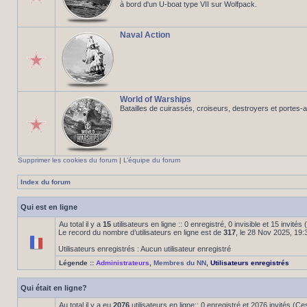
à bord d'un U-boat type VII sur Wolfpack.
Naval Action
World of Warships
Batailles de cuirassés, croiseurs, destroyers et portes-
Supprimer les cookies du forum
|
L’équipe du forum
Index du forum
Qui est en ligne
Au total il y a
15
utilisateurs en ligne :: 0 enregistré, 0 invisible et 15 invité
Le record du nombre d’utilisateurs en ligne est de
317
, le 28 Nov 2025, 19:
Utilisateurs enregistrés : Aucun utilisateur enregistré
Légende ::
Administrateurs
,
Membres du NN
,
Utilisateurs enregistrés
Qui était en ligne?
Au total il y a eu
2076
utilisateurs en ligne:: 0 enregistré et 2076 invités (C