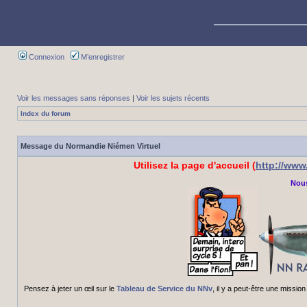
Connexion
M’enregistrer
Voir les messages sans réponses
|
Voir les sujets récents
Index du forum
Message du Normandie Niémen Virtuel
Utilisez la page d'accueil (
http://ww
Nous
Pensez à jeter un œil sur le
Tableau de Service du NNv
, il y a peut-être une miss