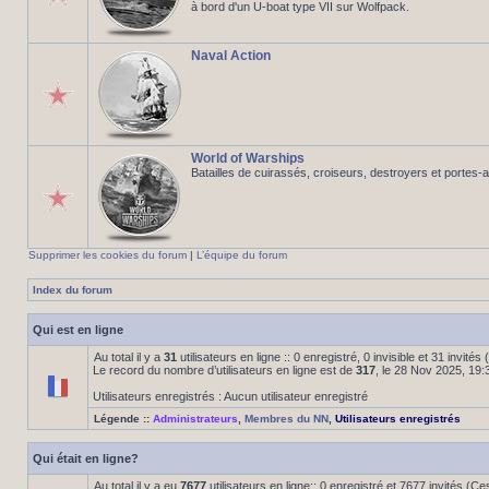
à bord d'un U-boat type VII sur Wolfpack.
Naval Action
World of Warships
Batailles de cuirassés, croiseurs, destroyers et portes-
Supprimer les cookies du forum
|
L’équipe du forum
Index du forum
Qui est en ligne
Au total il y a
31
utilisateurs en ligne :: 0 enregistré, 0 invisible et 31 invité
Le record du nombre d’utilisateurs en ligne est de
317
, le 28 Nov 2025, 19:
Utilisateurs enregistrés : Aucun utilisateur enregistré
Légende ::
Administrateurs
,
Membres du NN
,
Utilisateurs enregistrés
Qui était en ligne?
Au total il y a eu
7677
utilisateurs en ligne:: 0 enregistré et 7677 invités (C