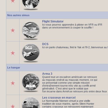
Nos autres simus
Flight Simulator
Ici vous pourrez apprendre à piloter en VFR ou IFR
dans un environnement à couper le souffle !
DCS
Ici on parle chalumeau, finit le Yak et l'Il-2, bienvenue a
Le hangar
Arma 3
Quand tout un escadron américain se retrouve
au mauvais endroit au mauvais moment, ce qui
se présentait comme une simple mission
d'entraînement tourne très vite au conflit armé
généralisé. C'est ainsi que le soldat que
l'on incarne dans ArmA se retrouve pris entre deux feux
Les crasseux en marcel
Le Normandie Niemen virtuel a une vieille
tradition de sous-marins, après Silent Hunter
certains crasseux se retrouvent maintenant