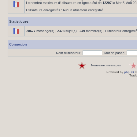
Le nombre maximum d'utilisateurs en ligne a été de
12297
le Mer 5. Aoû 20
Utilisateurs enregistrés : Aucun utilisateur enregistré
Statistiques
28677
message(s) |
2373
sujet(s) |
249
membre(s) | L’utilisateur enregistr
Connexion
Nom d’utilisateur:
Mot de passe:
Nouveaux messages
Powered by
phpBB
©
Tradu