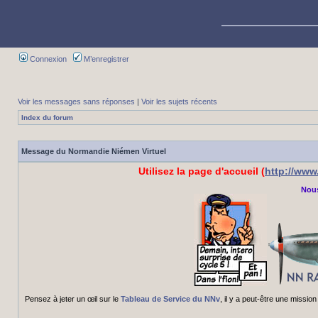
Connexion
M’enregistrer
Voir les messages sans réponses
|
Voir les sujets récents
Index du forum
Message du Normandie Niémen Virtuel
Utilisez la page d'accueil (
http://ww
Nous
Pensez à jeter un œil sur le
Tableau de Service du NNv
, il y a peut-être une miss