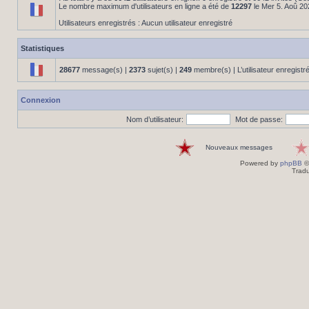
Le nombre maximum d'utilisateurs en ligne a été de
12297
le Mer 5. Aoû 20
Utilisateurs enregistrés : Aucun utilisateur enregistré
Statistiques
28677
message(s) |
2373
sujet(s) |
249
membre(s) | L’utilisateur enregistr
Connexion
Nom d’utilisateur:
Mot de passe:
Nouveaux messages
Powered by
phpBB
©
Tradu