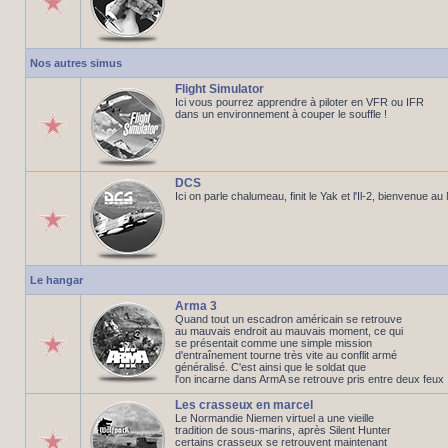
Nos autres simus
Flight Simulator
Ici vous pourrez apprendre à piloter en VFR ou IFR
dans un environnement à couper le souffle !
DCS
Ici on parle chalumeau, finit le Yak et l'Il-2, bienvenue a
Le hangar
Arma 3
Quand tout un escadron américain se retrouve
au mauvais endroit au mauvais moment, ce qui
se présentait comme une simple mission
d'entraînement tourne très vite au conflit armé
généralisé. C'est ainsi que le soldat que
l'on incarne dans ArmA se retrouve pris entre deux feux
Les crasseux en marcel
Le Normandie Niemen virtuel a une vieille
tradition de sous-marins, après Silent Hunter
certains crasseux se retrouvent maintenant