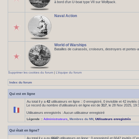
à bord d'un U-boat type VII sur Wolfpack.
Naval Action
World of Warships
Batailles de cuirassés, croiseurs, destroyers et portes-
Supprimer les cookies du forum
|
L’équipe du forum
Index du forum
Qui est en ligne
Au total il y a
42
utilisateurs en ligne :: 0 enregistré, 0 invisible et 42 invité
Le record du nombre d’utilisateurs en ligne est de
317
, le 28 Nov 2025, 19:
Utilisateurs enregistrés : Aucun utilisateur enregistré
Légende ::
Administrateurs
,
Membres du NN
,
Utilisateurs enregistrés
Qui était en ligne?
Au total il y a eu
6642
utilisateurs en ligne:: 0 enregistré et 6642 invités (C