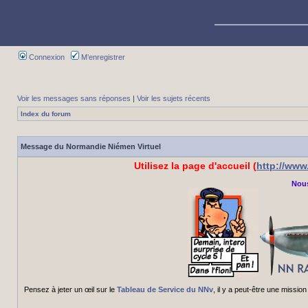
Connexion
M’enregistrer
Voir les messages sans réponses
|
Voir les sujets récents
Index du forum
Message du Normandie Niémen Virtuel
Utilisez la page d'accueil (
http://ww
Nous
Pensez à jeter un œil sur le
Tableau de Service du NNv
, il y a peut-être une miss