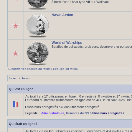
à bord d'un U-boat type VII sur Wolfpack.
Naval Action
World of Warships
Batailles de cuirassés, croiseurs, destroyers et portes-
Supprimer les cookies du forum
|
L’équipe du forum
Index du forum
Qui est en ligne
Au total il y a
17
utilisateurs en ligne :: 0 enregistré, 0 invisible et 17 invité
Le record du nombre d’utilisateurs en ligne est de
317
, le 28 Nov 2025, 19:
Utilisateurs enregistrés : Aucun utilisateur enregistré
Légende ::
Administrateurs
,
Membres du NN
,
Utilisateurs enregistrés
Qui était en ligne?
Au total il y a eu
451
utilisateurs en ligne:: 0 enregistré et 451 invités (Ces 