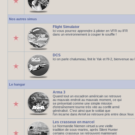
Nos autres simus
Flight Simulator
Ici vous pourrez apprendre à piloter en VFR ou IFR
dans un environnement à couper le souffle !
DCS
Ici on parle chalumeau, finit le Yak et l'Il-2, bienvenue a
Le hangar
Arma 3
Quand tout un escadron américain se retrouve
au mauvais endroit au mauvais moment, ce qui
se présentait comme une simple mission
d'entraînement tourne très vite au conflit armé
généralisé. C'est ainsi que le soldat que
l'on incarne dans ArmA se retrouve pris entre deux feux
Les crasseux en marcel
Le Normandie Niemen virtuel a une vieille
tradition de sous-marins, après Silent Hunter
certains crasseux se retrouvent maintenant