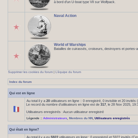
à bord d'un U-boat type VII sur Wolfpack.
Naval Action
World of Warships
Batailles de cuirassés, croiseurs, destroyers et portes-
Supprimer les cookies du forum
|
L’équipe du forum
Index du forum
Qui est en ligne
Au total il y a
20
utilisateurs en ligne :: 0 enregistré, 0 invisible et 20 invité
Le record du nombre d’utilisateurs en ligne est de
317
, le 28 Nov 2025, 19:
Utilisateurs enregistrés : Aucun utilisateur enregistré
Légende ::
Administrateurs
,
Membres du NN
,
Utilisateurs enregistrés
Qui était en ligne?
Au total il y a eu
5922
utilisateurs en ligne:: 0 enregistré et 5922 invités (C