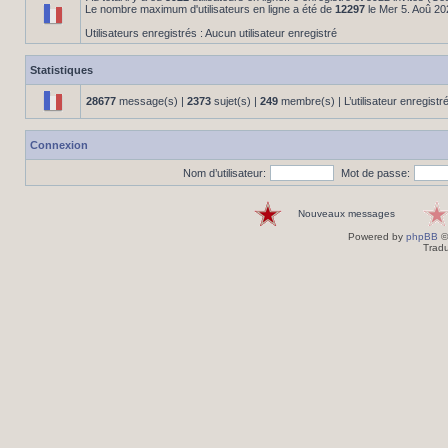
Le nombre maximum d'utilisateurs en ligne a été de
12297
le Mer 5. Aoû 20
Utilisateurs enregistrés : Aucun utilisateur enregistré
Statistiques
28677
message(s) |
2373
sujet(s) |
249
membre(s) | L’utilisateur enregistr
Connexion
Nom d’utilisateur:
Mot de passe:
Nouveaux messages
Powered by
phpBB
©
Tradu