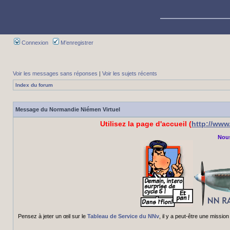
Connexion
M’enregistrer
Voir les messages sans réponses
|
Voir les sujets récents
Index du forum
Message du Normandie Niémen Virtuel
Utilisez la page d'accueil (
http://ww
Nous
Pensez à jeter un œil sur le
Tableau de Service du NNv
, il y a peut-être une miss