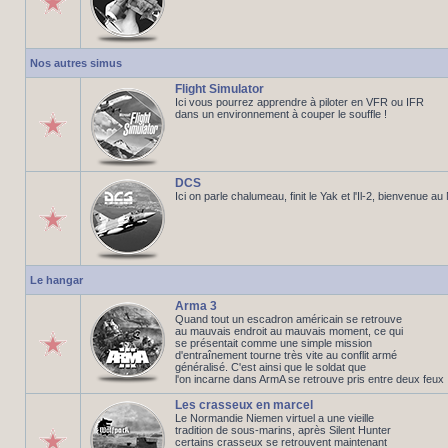
Nos autres simus
Flight Simulator
Ici vous pourrez apprendre à piloter en VFR ou IFR
dans un environnement à couper le souffle !
DCS
Ici on parle chalumeau, finit le Yak et l'Il-2, bienvenue a
Le hangar
Arma 3
Quand tout un escadron américain se retrouve
au mauvais endroit au mauvais moment, ce qui
se présentait comme une simple mission
d'entraînement tourne très vite au conflit armé
généralisé. C'est ainsi que le soldat que
l'on incarne dans ArmA se retrouve pris entre deux feux
Les crasseux en marcel
Le Normandie Niemen virtuel a une vieille
tradition de sous-marins, après Silent Hunter
certains crasseux se retrouvent maintenant