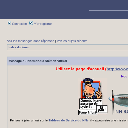
Connexion
M’enregistrer
Voir les messages sans réponses
|
Voir les sujets récents
Index du forum
Message du Normandie Niémen Virtuel
Utilisez la page d'accueil (
http://ww
Nous
Pensez à jeter un œil sur le
Tableau de Service du NNv
, il y a peut-être une miss