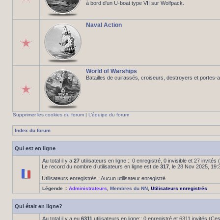
à bord d'un U-boat type VII sur Wolfpack.
Naval Action
World of Warships
Batailles de cuirassés, croiseurs, destroyers et portes-
Supprimer les cookies du forum
|
L’équipe du forum
Index du forum
Qui est en ligne
Au total il y a
27
utilisateurs en ligne :: 0 enregistré, 0 invisible et 27 invité
Le record du nombre d’utilisateurs en ligne est de
317
, le 28 Nov 2025, 19:
Utilisateurs enregistrés : Aucun utilisateur enregistré
Légende ::
Administrateurs
,
Membres du NN
,
Utilisateurs enregistrés
Qui était en ligne?
Au total il y a eu
6311
utilisateurs en ligne:: 0 enregistré et 6311 invités (C