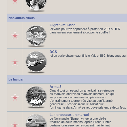
Nos autres simus
Flight Simulator
Ici vous pourrez apprendre à piloter en VFR ou IFR
dans un environnement à couper le souffle !
DCS
Ici on parle chalumeau, finit le Yak et l'Il-2, bienvenue a
Le hangar
Arma 3
Quand tout un escadron américain se retrouve
au mauvais endroit au mauvais moment, ce qui
se présentait comme une simple mission
d'entraînement tourne très vite au conflit armé
généralisé. C'est ainsi que le soldat que
l'on incarne dans ArmA se retrouve pris entre deux feux
Les crasseux en marcel
Le Normandie Niemen virtuel a une vieille
tradition de sous-marins, après Silent Hunter
certains crasseux se retrouvent maintenant