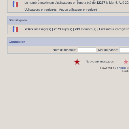
Le nombre maximum d'utilisateurs en ligne a été de
12297
le Mer 5. Aoû 20
Utilisateurs enregistrés : Aucun utilisateur enregistré
Statistiques
28677
message(s) |
2373
sujet(s) |
249
membre(s) | L’utilisateur enregistr
Connexion
Nom d’utilisateur:
Mot de passe:
Nouveaux messages
Powered by
phpBB
©
Tradu