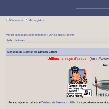
Connexion
M’enregistrer
Voir les messages sans réponses
|
Voir les sujets récents
Index du forum
Message du Normandie Niémen Virtuel
Utilisez la page d'accueil (
http://ww
Nous
Pensez à jeter un œil sur le
Tableau de Service du NNv
, il y a peut-être une miss