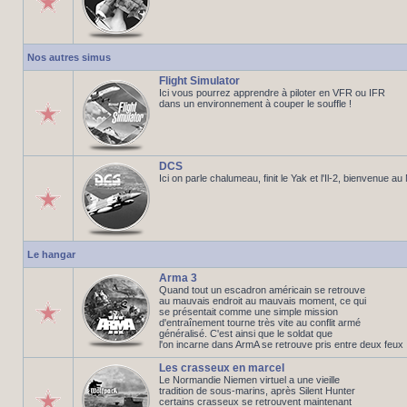
Nos autres simus
Flight Simulator
Ici vous pourrez apprendre à piloter en VFR ou IFR
dans un environnement à couper le souffle !
DCS
Ici on parle chalumeau, finit le Yak et l'Il-2, bienvenue a
Le hangar
Arma 3
Quand tout un escadron américain se retrouve
au mauvais endroit au mauvais moment, ce qui
se présentait comme une simple mission
d'entraînement tourne très vite au conflit armé
généralisé. C'est ainsi que le soldat que
l'on incarne dans ArmA se retrouve pris entre deux feux
Les crasseux en marcel
Le Normandie Niemen virtuel a une vieille
tradition de sous-marins, après Silent Hunter
certains crasseux se retrouvent maintenant