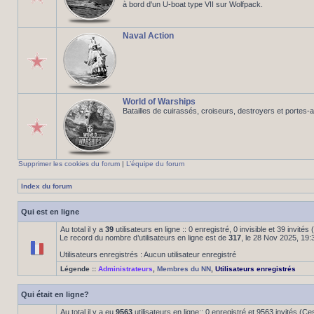
à bord d'un U-boat type VII sur Wolfpack.
Naval Action
World of Warships
Batailles de cuirassés, croiseurs, destroyers et portes-
Supprimer les cookies du forum
|
L’équipe du forum
Index du forum
Qui est en ligne
Au total il y a
39
utilisateurs en ligne :: 0 enregistré, 0 invisible et 39 invité
Le record du nombre d’utilisateurs en ligne est de
317
, le 28 Nov 2025, 19:
Utilisateurs enregistrés : Aucun utilisateur enregistré
Légende ::
Administrateurs
,
Membres du NN
,
Utilisateurs enregistrés
Qui était en ligne?
Au total il y a eu
9563
utilisateurs en ligne:: 0 enregistré et 9563 invités (C