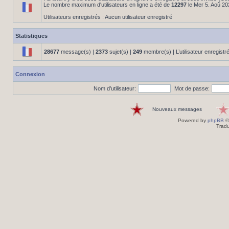
Le nombre maximum d'utilisateurs en ligne a été de
12297
le Mer 5. Aoû 20
Utilisateurs enregistrés : Aucun utilisateur enregistré
Statistiques
28677
message(s) |
2373
sujet(s) |
249
membre(s) | L’utilisateur enregistr
Connexion
Nom d’utilisateur:
Mot de passe:
Nouveaux messages
Powered by
phpBB
©
Tradu