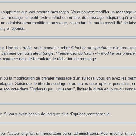
ou supprimer que vos propres messages. Vous pouvez modifier un message (que
message, un petit texte s’affichera en bas du message indiquant qu’il a été é
un administrateur modifie le message, cependant ils ont la possibilité de lais
un y a répondu.
teur. Une fois créée, vous pouvez cocher
Attacher sa signature
sur le formulai
panneau de l’utilisateur (onglet
Préférences du forum --> Modifier les préfé
 signature
dans le formulaire de rédaction de message.
jet ou la modification du premier message d’un sujet (si vous en avez les perm
ndages). Saisissez le titre du sondage et au moins deux options possibles, 
 son vote dans “Option(s) par l’utilisateur”, limiter la durée en jours du sondag
. Si vous avez besoin de indiquer plus d’options, contactez-le.
 l’auteur original, un modérateur ou un administrateur. Pour modifier un so