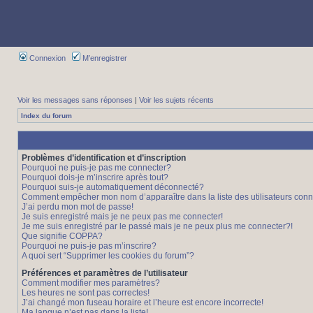
Connexion
M’enregistrer
Voir les messages sans réponses
|
Voir les sujets récents
Index du forum
Problèmes d’identification et d’inscription
Pourquoi ne puis-je pas me connecter?
Pourquoi dois-je m’inscrire après tout?
Pourquoi suis-je automatiquement déconnecté?
Comment empêcher mon nom d’apparaître dans la liste des utilisateurs con
J’ai perdu mon mot de passe!
Je suis enregistré mais je ne peux pas me connecter!
Je me suis enregistré par le passé mais je ne peux plus me connecter?!
Que signifie COPPA?
Pourquoi ne puis-je pas m’inscrire?
A quoi sert “Supprimer les cookies du forum”?
Préférences et paramètres de l’utilisateur
Comment modifier mes paramètres?
Les heures ne sont pas correctes!
J’ai changé mon fuseau horaire et l’heure est encore incorrecte!
Ma langue n’est pas dans la liste!