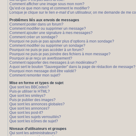
Comment afficher une image sous mon nom?
Qu’est-ce que mon rang et comment le modifier?
Lorsque je clique sur le lien
e-mail
d’un utilisateur, on me demande de me c
Problèmes liés aux envois de messages
Comment poster dans un forum?
Comment modifier ou supprimer un message?
Comment ajouter une signature à mes messages?
Comment créer un sondage?
Pourquoi ne puis-je pas ajouter plus d’options à mon sondage?
Comment modifier ou supprimer un sondage?
Pourquoi ne puis-je pas accéder à un forum?
Pourquoi ne puis-je pas joindre des fichiers à mon message?
Pourquoi ai-je reçu un avertissement?
Comment rapporter des messages à un modérateur?
A quoi sert le bouton “Sauvegarder” dans la page de rédaction de message?
Pourquoi mon message doit être validé?
Comment remonter mon sujet?
Mise en forme et types de sujet
Que sont les BBCodes?
Puis-je utiliser le HTML?
Que sont les smileys?
Puis-je publier des images?
Que sont les annonces globales?
Que sont les annonces?
Que sont les post-it?
Que sont les sujets verrouillés?
Que sont les icônes de sujet?
Niveaux d’utilisateurs et groupes
Qui sont les administrateurs?