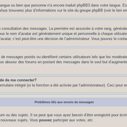
re langue ou bien que personne n’a encore traduit phpBB3 dans votre langue. Es
. Vous trouverez plus d’informations sur le site du groupe phpBB (voir le lien e
de consultation des messages. La première est associée à votre rang, généra
s le nom d’avatar est généralement unique et personnelle à chaque utilisateur.
’avatar, c’est peut-être une décision de l’administrateur. Vous pouvez le cont
e de messages postés ou identifient certains utilisateurs tels que les modéra
 Si vous abusez des forums en postant des messages dans le seul but d’augment
nde de me connecter?
rmulaire intégré (si la fonction a été activée par l’administrateur). Ceci pour 
Problèmes liés aux envois de messages
m ou des sujets. Il se peut que vous ayez besoin d’être enregistré pour écri
 nouveaux sujets, Vous
pouvez
participer aux votes, etc.