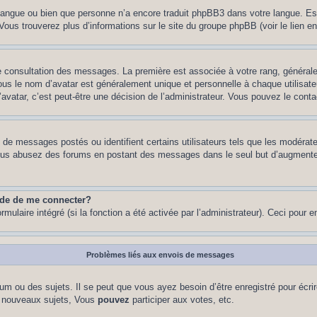
re langue ou bien que personne n’a encore traduit phpBB3 dans votre langue. Es
. Vous trouverez plus d’informations sur le site du groupe phpBB (voir le lien e
de consultation des messages. La première est associée à votre rang, généra
s le nom d’avatar est généralement unique et personnelle à chaque utilisateur.
’avatar, c’est peut-être une décision de l’administrateur. Vous pouvez le cont
e de messages postés ou identifient certains utilisateurs tels que les modéra
 Si vous abusez des forums en postant des messages dans le seul but d’augment
nde de me connecter?
rmulaire intégré (si la fonction a été activée par l’administrateur). Ceci pour 
Problèmes liés aux envois de messages
m ou des sujets. Il se peut que vous ayez besoin d’être enregistré pour écri
 nouveaux sujets, Vous
pouvez
participer aux votes, etc.