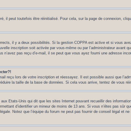
 il peut toutefois être réinitialisé. Pour cela, sur la page de connexion, cliq
rrects, il y a deux possibilités. Si la gestion COPPA est active et si vous ave
uvelle inscription soit activée par vous-même ou par l’administrateur avant q
us n’avez pas reçu d’e-mail, il se peut que vous ayez fourni une adresse incorre
cter?!
l reçu lors de votre inscription et réessayez. Il est possible aussi que l’adm
éduire la taille de la base de données. Si cela vous arrive, tentez de vous réi
 aux Etats-Unis qui dit que les sites Internet pouvant recueillir des informa
permettant d’identifier un mineur de moins de 13 ans. Si vous n’êtes pas sûr q
gale. Notez que l’équipe du forum ne peut pas fournir de conseil légal et ne 