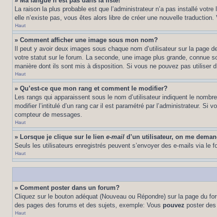
» Ma langue n’est pas dans la liste!
La raison la plus probable est que l’administrateur n’a pas installé vot
elle n’existe pas, vous êtes alors libre de créer une nouvelle traduction
Haut
» Comment afficher une image sous mon nom?
Il peut y avoir deux images sous chaque nom d’utilisateur sur la page 
votre statut sur le forum. La seconde, une image plus grande, connue sou
manière dont ils sont mis à disposition. Si vous ne pouvez pas utiliser d
Haut
» Qu’est-ce que mon rang et comment le modifier?
Les rangs qui apparaissent sous le nom d’utilisateur indiquent le nombr
modifier l’intitulé d’un rang car il est paramétré par l’administrateur.
compteur de messages.
Haut
» Lorsque je clique sur le lien
e-mail
d’un utilisateur, on me dema
Seuls les utilisateurs enregistrés peuvent s’envoyer des e-mails via le fo
Haut
» Comment poster dans un forum?
Cliquez sur le bouton adéquat (Nouveau ou Répondre) sur la page du foru
des pages des forums et des sujets, exemple: Vous
pouvez
poster des
Haut