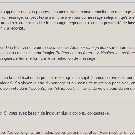
ou supprimer que vos propres messages. Vous pouvez modifier un message (que
message, un petit texte s’affichera en bas du message indiquant qu’il a été é
un administrateur modifie le message, cependant ils ont la possibilité de lais
un y a répondu.
teur. Une fois créée, vous pouvez cocher
Attacher sa signature
sur le formulai
panneau de l’utilisateur (onglet
Préférences du forum --> Modifier les préfé
 signature
dans le formulaire de rédaction de message.
jet ou la modification du premier message d’un sujet (si vous en avez les perm
ndages). Saisissez le titre du sondage et au moins deux options possibles, 
 son vote dans “Option(s) par l’utilisateur”, limiter la durée en jours du sondag
. Si vous avez besoin de indiquer plus d’options, contactez-le.
 l’auteur original, un modérateur ou un administrateur. Pour modifier un so