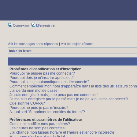
Connexion
M’enregistrer
Voir les messages sans réponses
|
Voir les sujets récents
Index du forum
Problèmes d’identification et d’inscription
Pourquoi ne puis-je pas me connecter?
Pourquoi dois-je m’inscrire après tout?
Pourquoi suis-je automatiquement déconnecté?
Comment empêcher mon nom d’apparaître dans la liste des utilisateurs con
J’ai perdu mon mot de passe!
Je suis enregistré mais je ne peux pas me connecter!
Je me suis enregistré par le passé mais je ne peux plus me connecter?!
Que signifie COPPA?
Pourquoi ne puis-je pas m’inscrire?
A quoi sert “Supprimer les cookies du forum”?
Préférences et paramètres de l’utilisateur
Comment modifier mes paramètres?
Les heures ne sont pas correctes!
J’ai changé mon fuseau horaire et l’heure est encore incorrecte!
Ma langue n’est pas dans la liste!