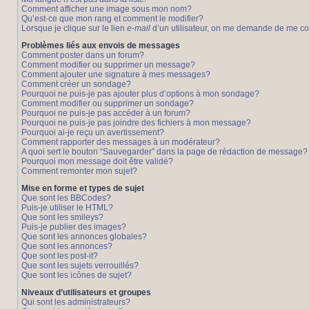
Comment afficher une image sous mon nom?
Qu’est-ce que mon rang et comment le modifier?
Lorsque je clique sur le lien
e-mail
d’un utilisateur, on me demande de me c
Problèmes liés aux envois de messages
Comment poster dans un forum?
Comment modifier ou supprimer un message?
Comment ajouter une signature à mes messages?
Comment créer un sondage?
Pourquoi ne puis-je pas ajouter plus d’options à mon sondage?
Comment modifier ou supprimer un sondage?
Pourquoi ne puis-je pas accéder à un forum?
Pourquoi ne puis-je pas joindre des fichiers à mon message?
Pourquoi ai-je reçu un avertissement?
Comment rapporter des messages à un modérateur?
A quoi sert le bouton “Sauvegarder” dans la page de rédaction de message?
Pourquoi mon message doit être validé?
Comment remonter mon sujet?
Mise en forme et types de sujet
Que sont les BBCodes?
Puis-je utiliser le HTML?
Que sont les smileys?
Puis-je publier des images?
Que sont les annonces globales?
Que sont les annonces?
Que sont les post-it?
Que sont les sujets verrouillés?
Que sont les icônes de sujet?
Niveaux d’utilisateurs et groupes
Qui sont les administrateurs?