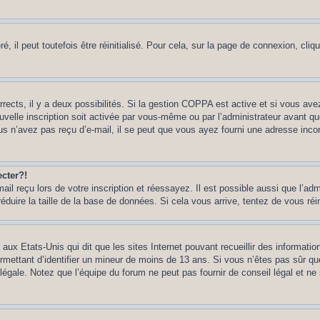
 il peut toutefois être réinitialisé. Pour cela, sur la page de connexion, cliq
rrects, il y a deux possibilités. Si la gestion COPPA est active et si vous ave
uvelle inscription soit activée par vous-même ou par l’administrateur avant q
us n’avez pas reçu d’e-mail, il se peut que vous ayez fourni une adresse incorre
cter?!
l reçu lors de votre inscription et réessayez. Il est possible aussi que l’adm
éduire la taille de la base de données. Si cela vous arrive, tentez de vous réi
 aux Etats-Unis qui dit que les sites Internet pouvant recueillir des informa
permettant d’identifier un mineur de moins de 13 ans. Si vous n’êtes pas sûr q
gale. Notez que l’équipe du forum ne peut pas fournir de conseil légal et ne 