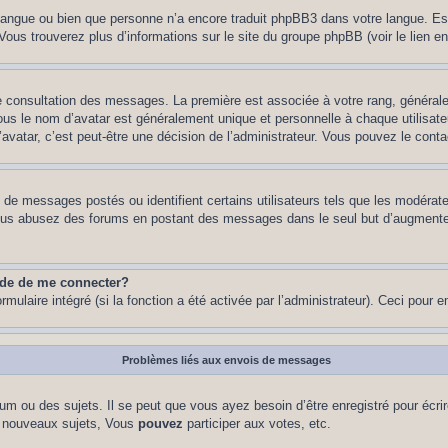
re langue ou bien que personne n’a encore traduit phpBB3 dans votre langue. Es
. Vous trouverez plus d’informations sur le site du groupe phpBB (voir le lien e
de consultation des messages. La première est associée à votre rang, généra
s le nom d’avatar est généralement unique et personnelle à chaque utilisateur.
’avatar, c’est peut-être une décision de l’administrateur. Vous pouvez le cont
e de messages postés ou identifient certains utilisateurs tels que les modéra
 Si vous abusez des forums en postant des messages dans le seul but d’augment
nde de me connecter?
rmulaire intégré (si la fonction a été activée par l’administrateur). Ceci pour 
Problèmes liés aux envois de messages
m ou des sujets. Il se peut que vous ayez besoin d’être enregistré pour écri
 nouveaux sujets, Vous
pouvez
participer aux votes, etc.