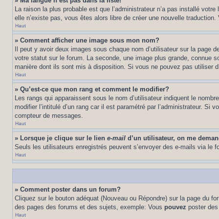
» Ma langue n’est pas dans la liste!
La raison la plus probable est que l’administrateur n’a pas installé vot
elle n’existe pas, vous êtes alors libre de créer une nouvelle traduction
Haut
» Comment afficher une image sous mon nom?
Il peut y avoir deux images sous chaque nom d’utilisateur sur la page 
votre statut sur le forum. La seconde, une image plus grande, connue sou
manière dont ils sont mis à disposition. Si vous ne pouvez pas utiliser d
Haut
» Qu’est-ce que mon rang et comment le modifier?
Les rangs qui apparaissent sous le nom d’utilisateur indiquent le nombr
modifier l’intitulé d’un rang car il est paramétré par l’administrateur.
compteur de messages.
Haut
» Lorsque je clique sur le lien
e-mail
d’un utilisateur, on me dema
Seuls les utilisateurs enregistrés peuvent s’envoyer des e-mails via le fo
Haut
» Comment poster dans un forum?
Cliquez sur le bouton adéquat (Nouveau ou Répondre) sur la page du foru
des pages des forums et des sujets, exemple: Vous
pouvez
poster des
Haut