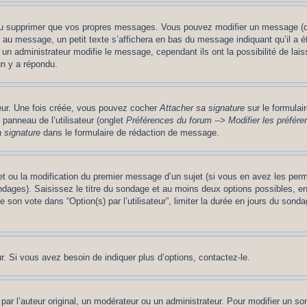
ou supprimer que vos propres messages. Vous pouvez modifier un message (que
message, un petit texte s’affichera en bas du message indiquant qu’il a été é
un administrateur modifie le message, cependant ils ont la possibilité de lais
un y a répondu.
teur. Une fois créée, vous pouvez cocher
Attacher sa signature
sur le formulai
panneau de l’utilisateur (onglet
Préférences du forum --> Modifier les préfé
 signature
dans le formulaire de rédaction de message.
jet ou la modification du premier message d’un sujet (si vous en avez les perm
ndages). Saisissez le titre du sondage et au moins deux options possibles, 
 son vote dans “Option(s) par l’utilisateur”, limiter la durée en jours du sondag
. Si vous avez besoin de indiquer plus d’options, contactez-le.
 l’auteur original, un modérateur ou un administrateur. Pour modifier un so