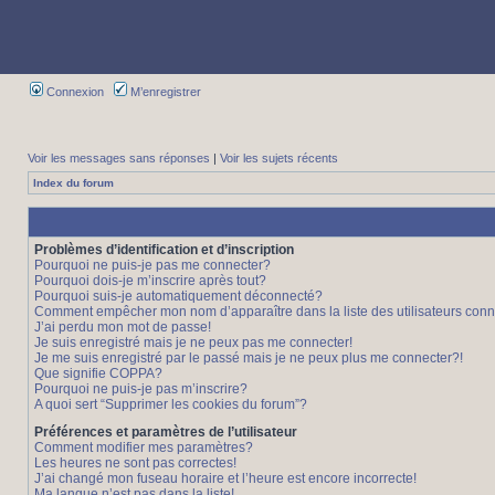
Connexion
M’enregistrer
Voir les messages sans réponses
|
Voir les sujets récents
Index du forum
Problèmes d’identification et d’inscription
Pourquoi ne puis-je pas me connecter?
Pourquoi dois-je m’inscrire après tout?
Pourquoi suis-je automatiquement déconnecté?
Comment empêcher mon nom d’apparaître dans la liste des utilisateurs con
J’ai perdu mon mot de passe!
Je suis enregistré mais je ne peux pas me connecter!
Je me suis enregistré par le passé mais je ne peux plus me connecter?!
Que signifie COPPA?
Pourquoi ne puis-je pas m’inscrire?
A quoi sert “Supprimer les cookies du forum”?
Préférences et paramètres de l’utilisateur
Comment modifier mes paramètres?
Les heures ne sont pas correctes!
J’ai changé mon fuseau horaire et l’heure est encore incorrecte!
Ma langue n’est pas dans la liste!