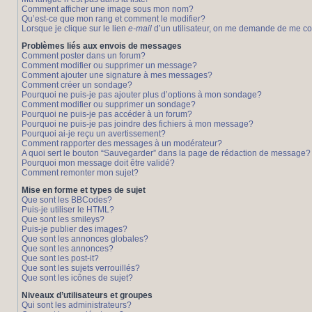
Comment afficher une image sous mon nom?
Qu’est-ce que mon rang et comment le modifier?
Lorsque je clique sur le lien
e-mail
d’un utilisateur, on me demande de me c
Problèmes liés aux envois de messages
Comment poster dans un forum?
Comment modifier ou supprimer un message?
Comment ajouter une signature à mes messages?
Comment créer un sondage?
Pourquoi ne puis-je pas ajouter plus d’options à mon sondage?
Comment modifier ou supprimer un sondage?
Pourquoi ne puis-je pas accéder à un forum?
Pourquoi ne puis-je pas joindre des fichiers à mon message?
Pourquoi ai-je reçu un avertissement?
Comment rapporter des messages à un modérateur?
A quoi sert le bouton “Sauvegarder” dans la page de rédaction de message?
Pourquoi mon message doit être validé?
Comment remonter mon sujet?
Mise en forme et types de sujet
Que sont les BBCodes?
Puis-je utiliser le HTML?
Que sont les smileys?
Puis-je publier des images?
Que sont les annonces globales?
Que sont les annonces?
Que sont les post-it?
Que sont les sujets verrouillés?
Que sont les icônes de sujet?
Niveaux d’utilisateurs et groupes
Qui sont les administrateurs?