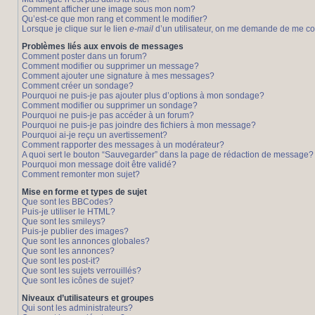
Comment afficher une image sous mon nom?
Qu’est-ce que mon rang et comment le modifier?
Lorsque je clique sur le lien
e-mail
d’un utilisateur, on me demande de me c
Problèmes liés aux envois de messages
Comment poster dans un forum?
Comment modifier ou supprimer un message?
Comment ajouter une signature à mes messages?
Comment créer un sondage?
Pourquoi ne puis-je pas ajouter plus d’options à mon sondage?
Comment modifier ou supprimer un sondage?
Pourquoi ne puis-je pas accéder à un forum?
Pourquoi ne puis-je pas joindre des fichiers à mon message?
Pourquoi ai-je reçu un avertissement?
Comment rapporter des messages à un modérateur?
A quoi sert le bouton “Sauvegarder” dans la page de rédaction de message?
Pourquoi mon message doit être validé?
Comment remonter mon sujet?
Mise en forme et types de sujet
Que sont les BBCodes?
Puis-je utiliser le HTML?
Que sont les smileys?
Puis-je publier des images?
Que sont les annonces globales?
Que sont les annonces?
Que sont les post-it?
Que sont les sujets verrouillés?
Que sont les icônes de sujet?
Niveaux d’utilisateurs et groupes
Qui sont les administrateurs?