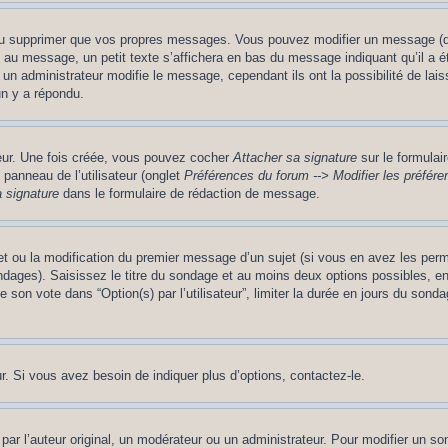
ou supprimer que vos propres messages. Vous pouvez modifier un message (que
message, un petit texte s’affichera en bas du message indiquant qu’il a été é
un administrateur modifie le message, cependant ils ont la possibilité de lais
un y a répondu.
teur. Une fois créée, vous pouvez cocher
Attacher sa signature
sur le formulai
panneau de l’utilisateur (onglet
Préférences du forum --> Modifier les préfé
 signature
dans le formulaire de rédaction de message.
jet ou la modification du premier message d’un sujet (si vous en avez les perm
ndages). Saisissez le titre du sondage et au moins deux options possibles, 
 son vote dans “Option(s) par l’utilisateur”, limiter la durée en jours du sondag
. Si vous avez besoin de indiquer plus d’options, contactez-le.
 l’auteur original, un modérateur ou un administrateur. Pour modifier un so