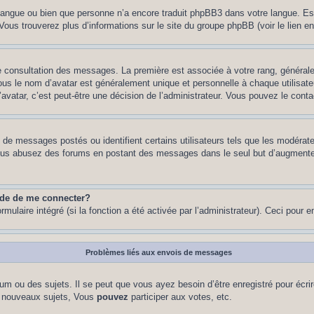
re langue ou bien que personne n’a encore traduit phpBB3 dans votre langue. Es
. Vous trouverez plus d’informations sur le site du groupe phpBB (voir le lien e
de consultation des messages. La première est associée à votre rang, généra
s le nom d’avatar est généralement unique et personnelle à chaque utilisateur.
’avatar, c’est peut-être une décision de l’administrateur. Vous pouvez le cont
e de messages postés ou identifient certains utilisateurs tels que les modéra
 Si vous abusez des forums en postant des messages dans le seul but d’augment
nde de me connecter?
rmulaire intégré (si la fonction a été activée par l’administrateur). Ceci pour 
Problèmes liés aux envois de messages
m ou des sujets. Il se peut que vous ayez besoin d’être enregistré pour écri
 nouveaux sujets, Vous
pouvez
participer aux votes, etc.