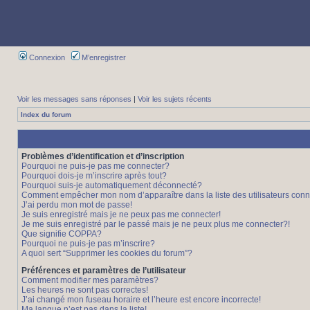
Connexion
M’enregistrer
Voir les messages sans réponses
|
Voir les sujets récents
Index du forum
Problèmes d’identification et d’inscription
Pourquoi ne puis-je pas me connecter?
Pourquoi dois-je m’inscrire après tout?
Pourquoi suis-je automatiquement déconnecté?
Comment empêcher mon nom d’apparaître dans la liste des utilisateurs con
J’ai perdu mon mot de passe!
Je suis enregistré mais je ne peux pas me connecter!
Je me suis enregistré par le passé mais je ne peux plus me connecter?!
Que signifie COPPA?
Pourquoi ne puis-je pas m’inscrire?
A quoi sert “Supprimer les cookies du forum”?
Préférences et paramètres de l’utilisateur
Comment modifier mes paramètres?
Les heures ne sont pas correctes!
J’ai changé mon fuseau horaire et l’heure est encore incorrecte!
Ma langue n’est pas dans la liste!