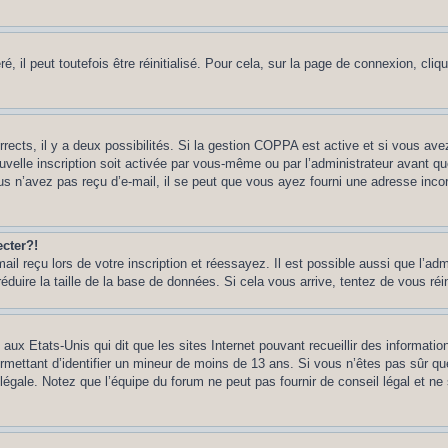
 il peut toutefois être réinitialisé. Pour cela, sur la page de connexion, cliq
rrects, il y a deux possibilités. Si la gestion COPPA est active et si vous ave
uvelle inscription soit activée par vous-même ou par l’administrateur avant q
us n’avez pas reçu d’e-mail, il se peut que vous ayez fourni une adresse incorre
cter?!
l reçu lors de votre inscription et réessayez. Il est possible aussi que l’adm
éduire la taille de la base de données. Si cela vous arrive, tentez de vous réi
 aux Etats-Unis qui dit que les sites Internet pouvant recueillir des informa
permettant d’identifier un mineur de moins de 13 ans. Si vous n’êtes pas sûr q
gale. Notez que l’équipe du forum ne peut pas fournir de conseil légal et ne 