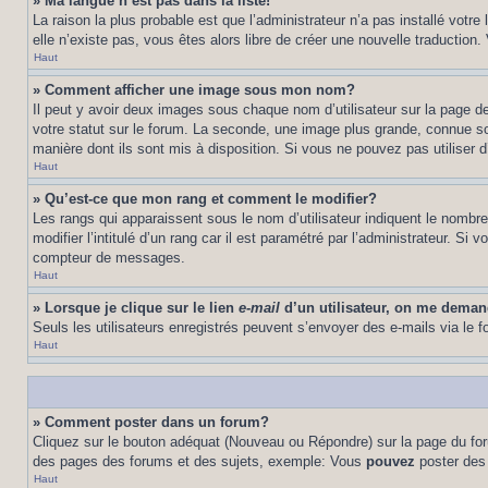
» Ma langue n’est pas dans la liste!
La raison la plus probable est que l’administrateur n’a pas installé vot
elle n’existe pas, vous êtes alors libre de créer une nouvelle traduction
Haut
» Comment afficher une image sous mon nom?
Il peut y avoir deux images sous chaque nom d’utilisateur sur la page 
votre statut sur le forum. La seconde, une image plus grande, connue sou
manière dont ils sont mis à disposition. Si vous ne pouvez pas utiliser d
Haut
» Qu’est-ce que mon rang et comment le modifier?
Les rangs qui apparaissent sous le nom d’utilisateur indiquent le nombr
modifier l’intitulé d’un rang car il est paramétré par l’administrateur.
compteur de messages.
Haut
» Lorsque je clique sur le lien
e-mail
d’un utilisateur, on me dema
Seuls les utilisateurs enregistrés peuvent s’envoyer des e-mails via le fo
Haut
» Comment poster dans un forum?
Cliquez sur le bouton adéquat (Nouveau ou Répondre) sur la page du foru
des pages des forums et des sujets, exemple: Vous
pouvez
poster des
Haut